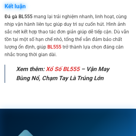
Kết luận
Đá gà BL555
mang lại trải nghiệm nhanh, linh hoạt, cùng
nhịp vận hành liên tục giúp duy trì sự cuốn hút. Hình ảnh
sắc nét kết hợp thao tác đơn giản giúp dễ tiếp cận. Dù vẫn
tồn tại một số hạn chế nhỏ, tổng thể vẫn đảm bảo chất
lượng ổn định, giúp
BL555
trở thành lựa chọn đáng cân
nhắc trong thời gian dài.
Xem thêm:
Xổ Số BL555
– Vận May
Bùng Nổ, Chạm Tay Là Trúng Lớn