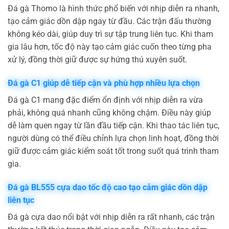
Đá gà Thomo là hình thức phổ biến với nhịp diễn ra nhanh,
tạo cảm giác dồn dập ngay từ đầu. Các trận đấu thường
không kéo dài, giúp duy trì sự tập trung liên tục. Khi tham
gia lâu hơn, tốc độ này tạo cảm giác cuốn theo từng pha
xử lý, đồng thời giữ được sự hứng thú xuyên suốt.
Đá gà C1 giúp dễ tiếp cận và phù hợp nhiều lựa chọn
Đá gà C1 mang đặc điểm ổn định với nhịp diễn ra vừa
phải, không quá nhanh cũng không chậm. Điều này giúp
dễ làm quen ngay từ lần đầu tiếp cận. Khi thao tác liên tục,
người dùng có thể điều chỉnh lựa chọn linh hoạt, đồng thời
giữ được cảm giác kiểm soát tốt trong suốt quá trình tham
gia.
Đá gà BL555 cựa dao tốc độ cao tạo cảm giác dồn dập
liên tục
Đá gà cựa dao nổi bật với nhịp diễn ra rất nhanh, các trận