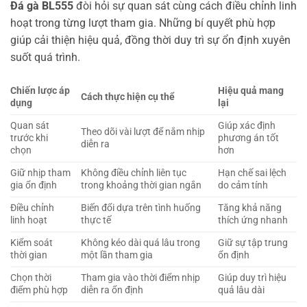
Đá gà BL555
đòi hỏi sự quan sát cùng cách điều chỉnh linh
hoạt trong từng lượt tham gia. Những bí quyết phù hợp
giúp cải thiện hiệu quả, đồng thời duy trì sự ổn định xuyên
suốt quá trình.
Chiến lược áp
Hiệu quả mang
Cách thực hiện cụ thể
dụng
lại
Quan sát
Giúp xác định
Theo dõi vài lượt để nắm nhịp
trước khi
phương án tốt
diễn ra
chọn
hơn
Giữ nhịp tham
Không điều chỉnh liên tục
Hạn chế sai lệch
gia ổn định
trong khoảng thời gian ngắn
do cảm tính
Điều chỉnh
Biến đổi dựa trên tình huống
Tăng khả năng
linh hoạt
thực tế
thích ứng nhanh
Kiểm soát
Không kéo dài quá lâu trong
Giữ sự tập trung
thời gian
một lần tham gia
ổn định
Chọn thời
Tham gia vào thời điểm nhịp
Giúp duy trì hiệu
điểm phù hợp
diễn ra ổn định
quả lâu dài