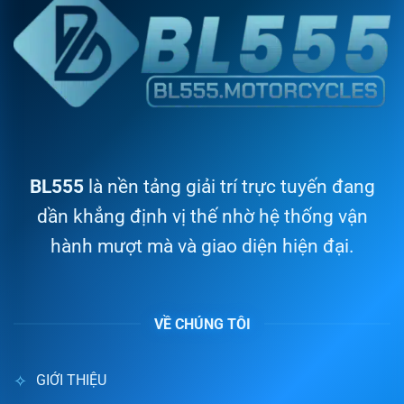
BL555
là nền tảng giải trí trực tuyến đang
dần khẳng định vị thế nhờ hệ thống vận
hành mượt mà và giao diện hiện đại.
VỀ CHÚNG TÔI
GIỚI THIỆU