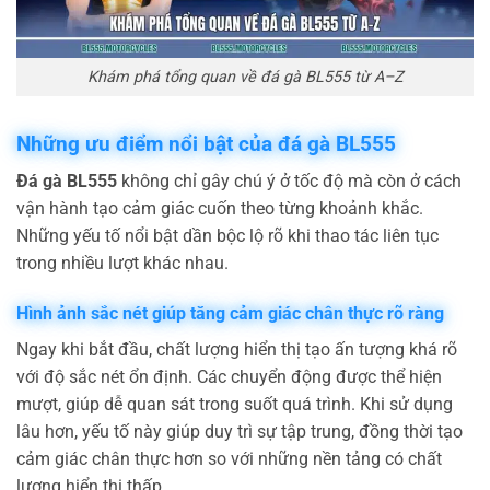
Khám phá tổng quan về đá gà BL555 từ A–Z
Những ưu điểm nổi bật của đá gà BL555
Đá gà BL555
không chỉ gây chú ý ở tốc độ mà còn ở cách
vận hành tạo cảm giác cuốn theo từng khoảnh khắc.
Những yếu tố nổi bật dần bộc lộ rõ khi thao tác liên tục
trong nhiều lượt khác nhau.
Hình ảnh sắc nét giúp tăng cảm giác chân thực rõ ràng
Ngay khi bắt đầu, chất lượng hiển thị tạo ấn tượng khá rõ
với độ sắc nét ổn định. Các chuyển động được thể hiện
mượt, giúp dễ quan sát trong suốt quá trình. Khi sử dụng
lâu hơn, yếu tố này giúp duy trì sự tập trung, đồng thời tạo
cảm giác chân thực hơn so với những nền tảng có chất
lượng hiển thị thấp.