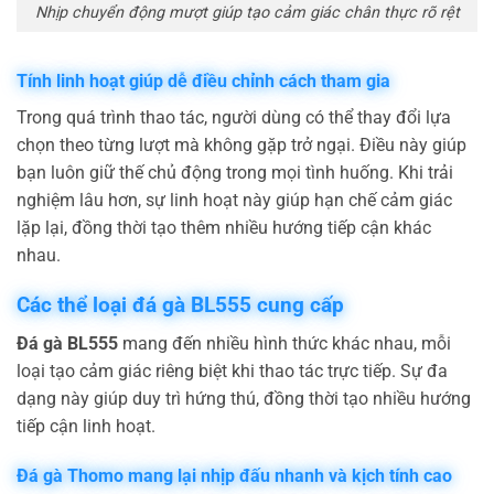
Nhịp chuyển động mượt giúp tạo cảm giác chân thực rõ rệt
Tính linh hoạt giúp dễ điều chỉnh cách tham gia
Trong quá trình thao tác, người dùng có thể thay đổi lựa
chọn theo từng lượt mà không gặp trở ngại. Điều này giúp
bạn luôn giữ thế chủ động trong mọi tình huống. Khi trải
nghiệm lâu hơn, sự linh hoạt này giúp hạn chế cảm giác
lặp lại, đồng thời tạo thêm nhiều hướng tiếp cận khác
nhau.
Các thể loại đá gà BL555 cung cấp
Đá gà BL555
mang đến nhiều hình thức khác nhau, mỗi
loại tạo cảm giác riêng biệt khi thao tác trực tiếp. Sự đa
dạng này giúp duy trì hứng thú, đồng thời tạo nhiều hướng
tiếp cận linh hoạt.
Đá gà Thomo mang lại nhịp đấu nhanh và kịch tính cao