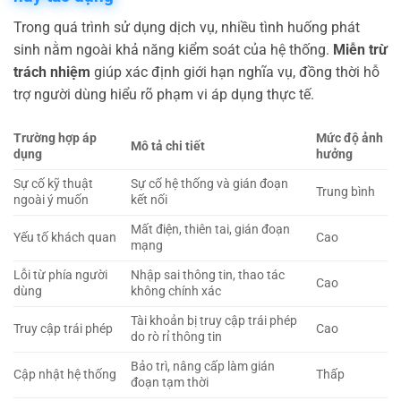
Trong quá trình sử dụng dịch vụ, nhiều tình huống phát
sinh nằm ngoài khả năng kiểm soát của hệ thống.
Miễn trừ
trách nhiệm
giúp xác định giới hạn nghĩa vụ, đồng thời hỗ
trợ người dùng hiểu rõ phạm vi áp dụng thực tế.
Trường hợp áp
Mức độ ảnh
Mô tả chi tiết
dụng
hưởng
Sự cố kỹ thuật
Sự cố hệ thống và gián đoạn
Trung bình
ngoài ý muốn
kết nối
Mất điện, thiên tai, gián đoạn
Yếu tố khách quan
Cao
mạng
Lỗi từ phía người
Nhập sai thông tin, thao tác
Cao
dùng
không chính xác
Tài khoản bị truy cập trái phép
Truy cập trái phép
Cao
do rò rỉ thông tin
Bảo trì, nâng cấp làm gián
Cập nhật hệ thống
Thấp
đoạn tạm thời