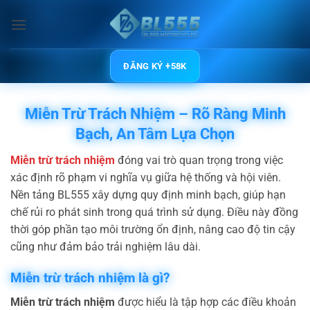
Bỏ
qua
nội
dung
ĐĂNG KÝ +58K
Miễn Trừ Trách Nhiệm – Rõ Ràng Minh
Bạch, An Tâm Lựa Chọn
Miễn trừ trách nhiệm
đóng vai trò quan trọng trong việc
xác định rõ phạm vi nghĩa vụ giữa hệ thống và hội viên.
Nền tảng BL555 xây dựng quy định minh bạch, giúp hạn
chế rủi ro phát sinh trong quá trình sử dụng. Điều này đồng
thời góp phần tạo môi trường ổn định, nâng cao độ tin cậy
cũng như đảm bảo trải nghiệm lâu dài.
Miễn trừ trách nhiệm là gì?
Miễn trừ trách nhiệm
được hiểu là tập hợp các điều khoản